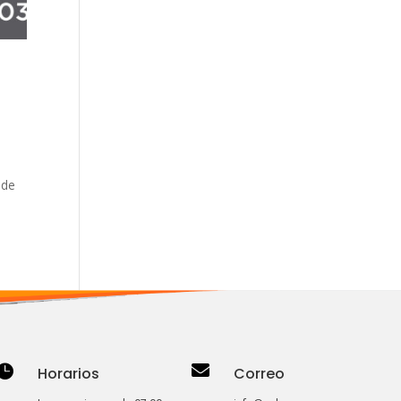
 de


Horarios
Correo