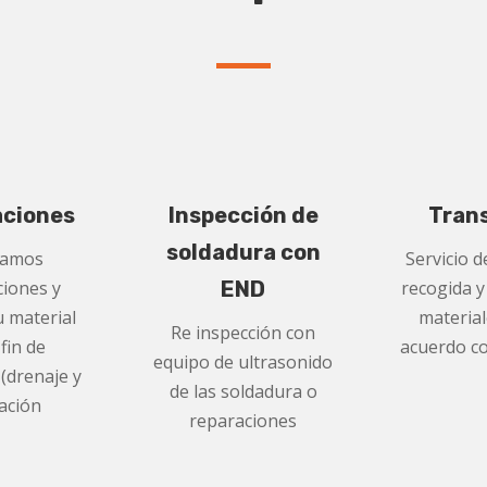
aciones
Inspección de
Tran
soldadura con
zamos
Servicio d
ciones y
END
recogida y
u material
material
Re inspección con
 fin de
acuerdo con
equipo de ultrasonido
 (drenaje y
de las soldadura o
lación
reparaciones