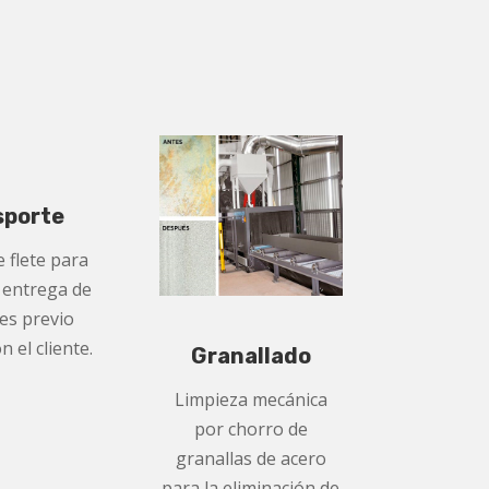
sporte
e flete para
 entrega de
es previo
 el cliente.
Granallado
Limpieza mecánica
por chorro de
granallas de acero
para la eliminación de