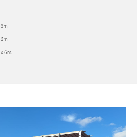
x 6m
x 6m
 x 6m
.