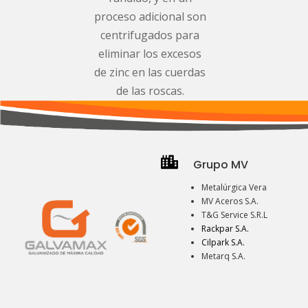
proceso adicional son
centrifugados para
eliminar los excesos
de zinc en las cuerdas
de las roscas.

Grupo MV
Metalúrgica Vera
MV Aceros S.A.
T&G Service S.R.L
Rackpar S.A.
Cilpark S.A.
Metarq S.A.