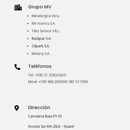
Grupo MV

Metalúrgica Vera
MV Aceros S.A.
T&G Service S.R.L
Rackpar S.A.
Cilpark S.A.
Metarq S.A.
Teléfonos

Tel: +595 21 3283242/3
Móvil: +595 986 280300/ 981 517000
Dirección

Carretera Ruta PY 01
Acceso Sur Km 28,6 – Ypané