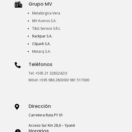
Grupo MV

Metalúrgica Vera
MV Aceros S.A.
T&G Service S.R.L
Rackpar S.A.
Cilpark S.A.
Metarq S.A.
Teléfonos

Tel: +595 21 3283242/3
Móvil: +595 986 280300/ 981 517000
Dirección

Carretera Ruta PY 01
Acceso Sur Km 28,6 – Ypané
Horarios
